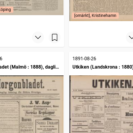
Köping
[omärkt], Kristinehamn
6
1891-08-26
det (Malmö : 1888), daglig
Utkiken (Landskrona : 1880
r Södra Sverige