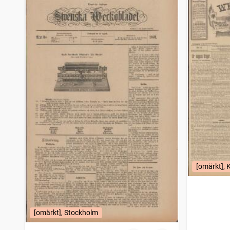
Gotlandsposten
2 833
träffar
Höganäs tidning
2 810
träffar
Karlskrona weckoblad
2 770
träffar
Lunds dagblad
2 763
träffar
Skånska dagbladets hyres och platslista
2 716
träffar
Trollhättans tidning (Vänersborg : 1903)
2 707
träffar
Eskilstunakuriren
2 609
träffar
Ny tid
2 592
träffar
Karlshamn
2 513
träffar
Trelleborgs allehanda
2 497
träffar
Bohusläningen
2 479
träffar
Motala tidning (1868)
2 464
träffar
Hvad nytt i dag, Sammandragen upplaga af Stockholmstidningen
2 452
träffar
Karlshamns allehanda
2 400
träffar
[omärkt], 
Motalaposten
2 396
träffar
Skånska posten
2 386
träffar
Westmanlands allehanda
2 386
träffar
Vestmanlands läns tidning
2 354
träffar
[omärkt], Stockholm
Helsingen (Söderhamn : 1882)
2 336
träffar