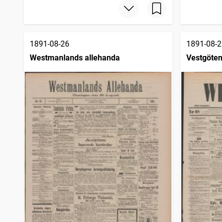
Nya Wexjöbladet
2 331
träffar
Wadstena läns tidning
2 300
träffar
Wermlands allehanda
2 293
träffar
Örebro tidning (Örebro : 1881)
2 289
träffar
1891-08-26
1891-08-2
Westmanlands allehanda
Vestgöten