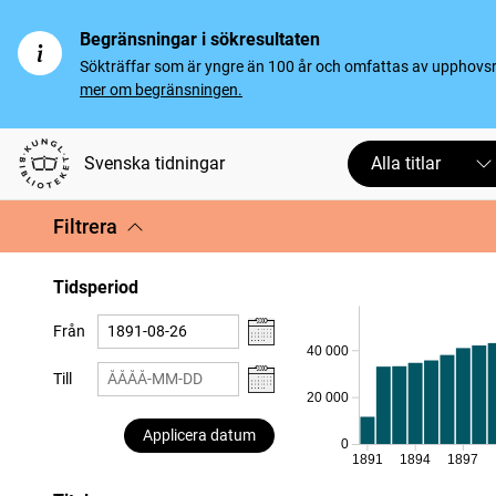
Begränsningar i sökresultaten
Sökträffar som är yngre än 100 år och omfattas av upphovsrät
mer om begränsningen.
Svenska tidningar
Alla titlar
Filtrera
Tidsperiod
Från
40 000
Till
20 000
Applicera datum
0
1891
1894
1897