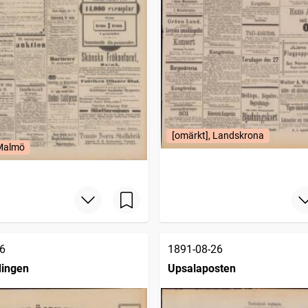
[omärkt], Landskrona
 Malmö
6
1891-08-26
ingen
Upsalaposten