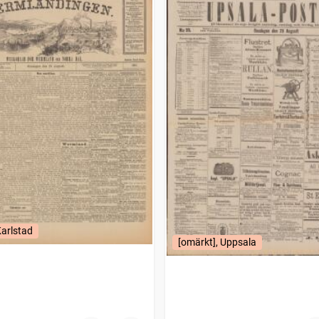
Karlstad
[omärkt], Uppsala