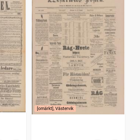
[omärkt], Västervik