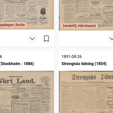
upplagan, Borås
[omärkt], Härnösand
6
1891-08-26
 (Stockholm : 1886)
Strengnäs tidning (1854)