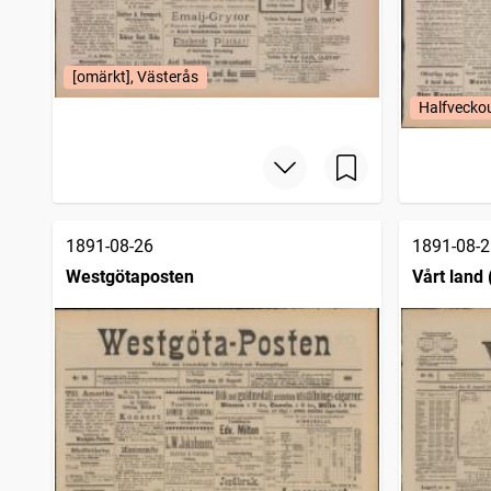
[omärkt], Västerås
Halfvecko
1891-08-26
1891-08-2
Westgötaposten
Vårt land