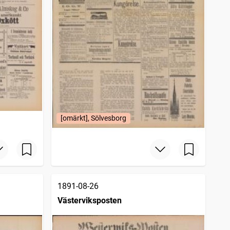
[omärkt], Sölvesborg
1891-08-26
Västerviksposten