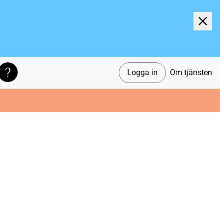
Logga in
Om tjänsten
Söktips