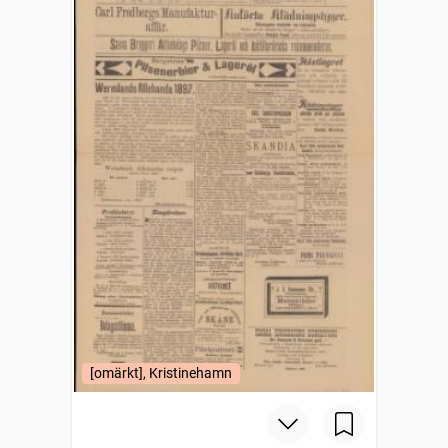
[omärkt], Kristinehamn