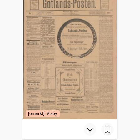
[omärkt], Visby