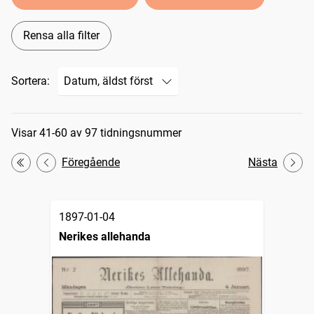
Rensa alla filter
Sortera:
Sökresultat
Visar 41-60 av 97 tidningsnummer
Föregående
Nästa
Första
1897-01-04
Nerikes allehanda