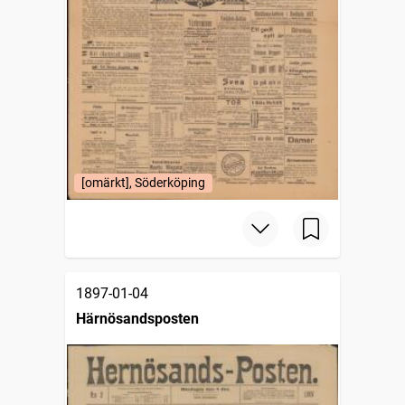
[omärkt], Söderköping
1897-01-04
Härnösandsposten