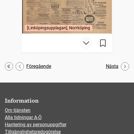
[Linköpingsupplagan], Norrköping
Föregående
Nästa
Första
Information
Om tjänsten
Alla tidningar A-Ö
Hantering av personuppgifter
Tillgänglighetsredogörelse