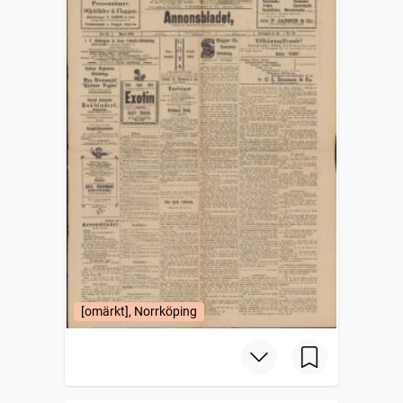
[omärkt], Norrköping