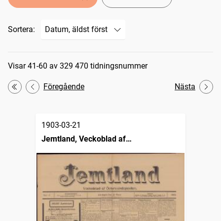
Sortera:
Sökresultat
Visar 41-60 av 329 470 tidningsnummer
Föregående
Nästa
Första
1903-03-21
Jemtland, Veckoblad af
Östersundsposten