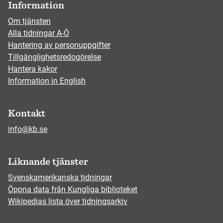
Information
Om tjänsten
Alla tidningar A-Ö
Hantering av personuppgifter
Tillgänglighetsredogörelse
Hantera kakor
Information in English
Kontakt
info@kb.se
Liknande tjänster
Svenskamerikanska tidningar
Öppna data från Kungliga biblioteket
Wikipedias lista över tidningsarkiv