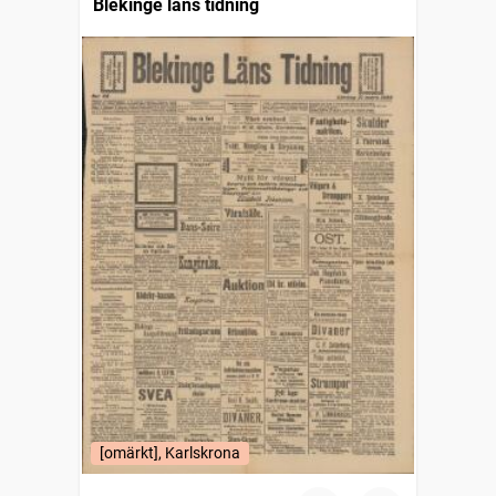
Blekinge läns tidning
[omärkt], Karlskrona