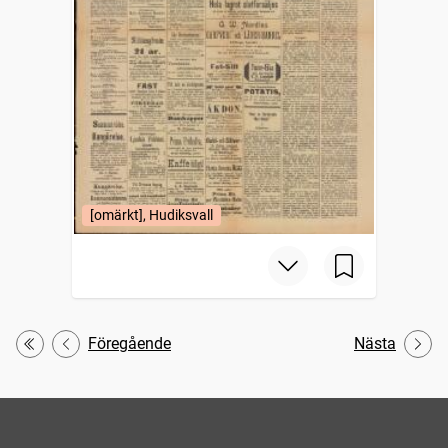
[omärkt], Hudiksvall
Föregående
Nästa
Första