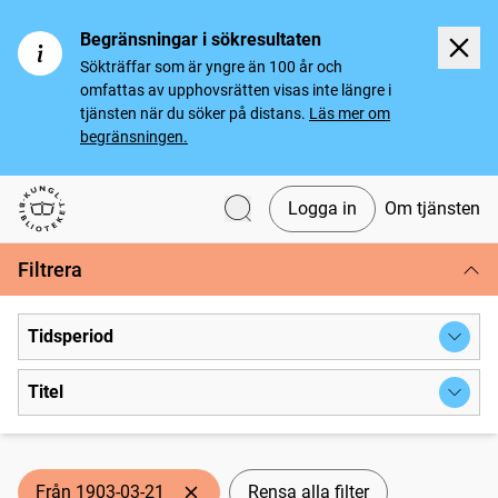
Begränsningar i sökresultaten
Sökträffar som är yngre än 100 år och
omfattas av upphovsrätten visas inte längre i
tjänsten när du söker på distans.
Läs mer om
begränsningen.
Logga in
Om tjänsten
Svenska tidningar
Filtrera
Tidsperiod
Titel
Från 1903-03-21
Rensa alla filter