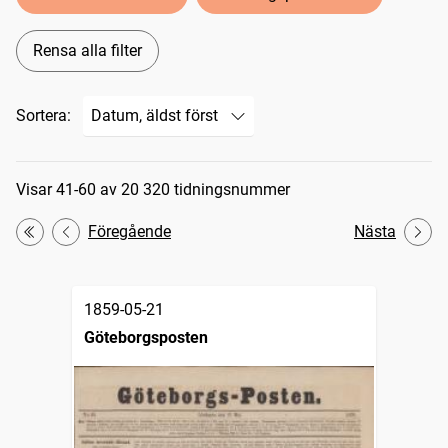
Rensa alla filter
Sortera:
Sökresultat
Visar 41-60 av 20 320 tidningsnummer
Föregående
Nästa
Första
1859-05-21
Göteborgsposten