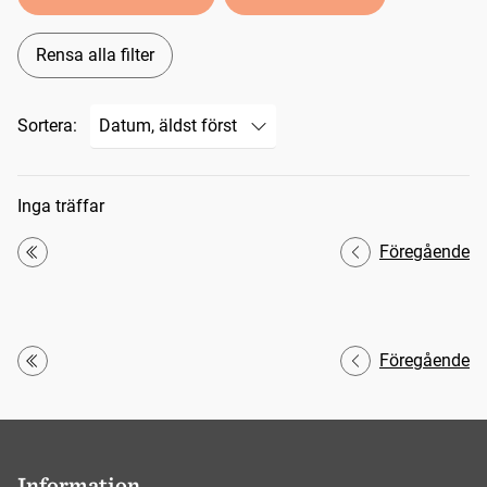
Rensa alla filter
Sortera:
Sökresultat
Inga träffar
Föregående
Första
Föregående
Första
Information