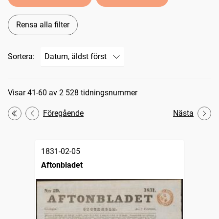
Rensa alla filter
Sortera:
Sökresultat
Visar 41-60 av 2 528 tidningsnummer
Föregående
Nästa
Första
1831-02-05
Aftonbladet