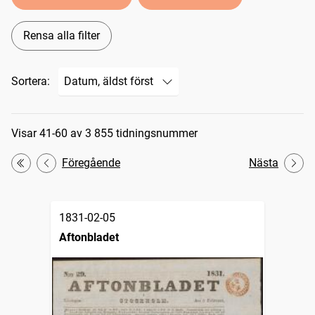
Rensa alla filter
Sortera:
Sökresultat
Visar 41-60 av 3 855 tidningsnummer
Föregående
Nästa
Första
1831-02-05
Aftonbladet