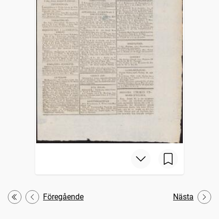
Föregående
Nästa
Första