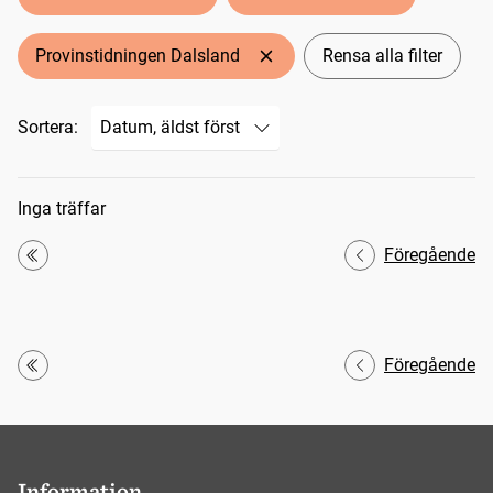
Provinstidningen Dalsland
Rensa alla filter
Sortera:
Sökresultat
Inga träffar
Föregående
Första
Föregående
Första
Information