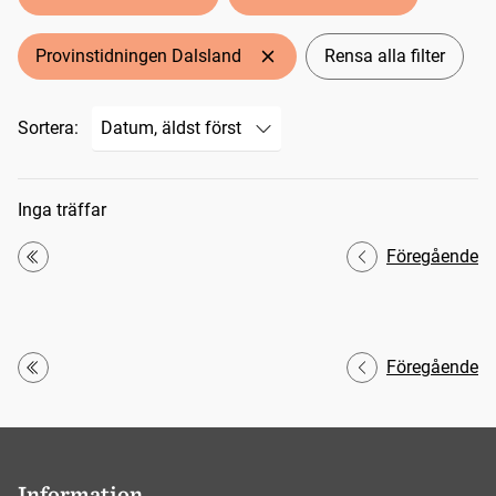
Provinstidningen Dalsland
Rensa alla filter
Sortera:
Sökresultat
Inga träffar
Föregående
Första
Föregående
Första
Information