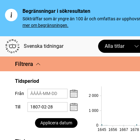
Begränsningar i sökresultaten
Sökträffar som är yngre än 100 år och omfattas av upphovsrät
mer om begränsningen.
Svenska tidningar
Alla titlar
Filtrera
Tidsperiod
Från
2 000
Till
1 000
Applicera datum
0
1645
1656
1667
1678