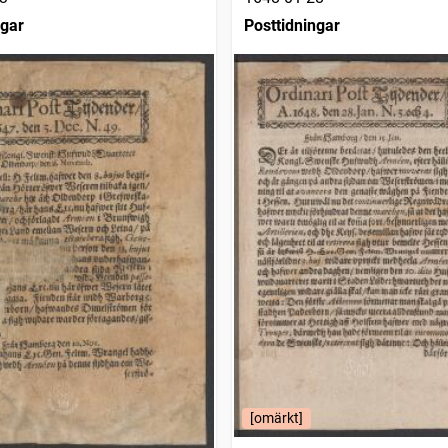
ngar
Posttidningar
[omärkt]