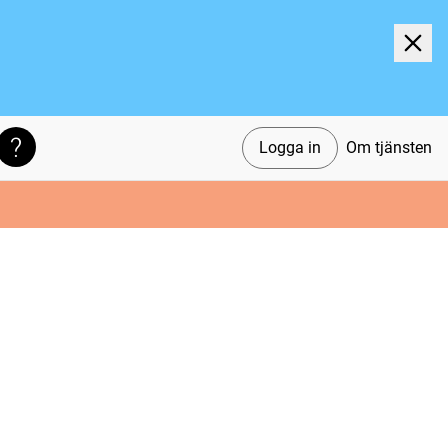
Logga in
Om tjänsten
Söktips