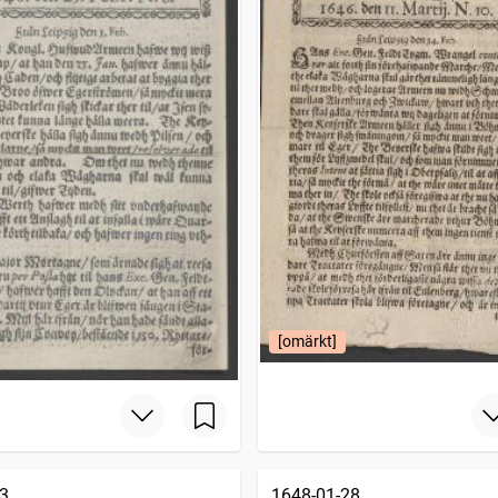
[omärkt]
3
1648-01-28