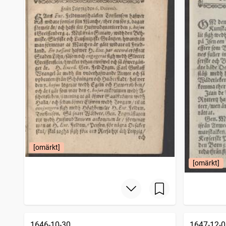
[omärkt]
[omärkt]
1646-10-30
1647-12-0