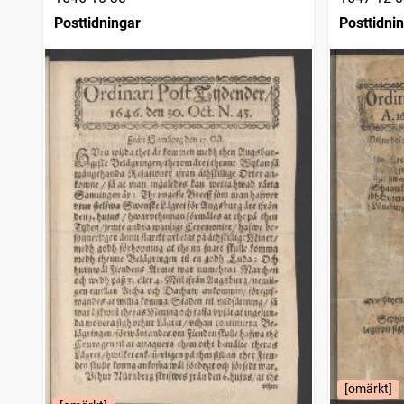
Posttidningar
Posttidni
[omärkt]