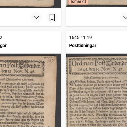
[omärkt]
2
1645-11-19
ngar
Posttidningar