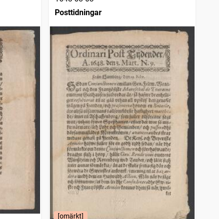
Posttidningar
[omärkt]