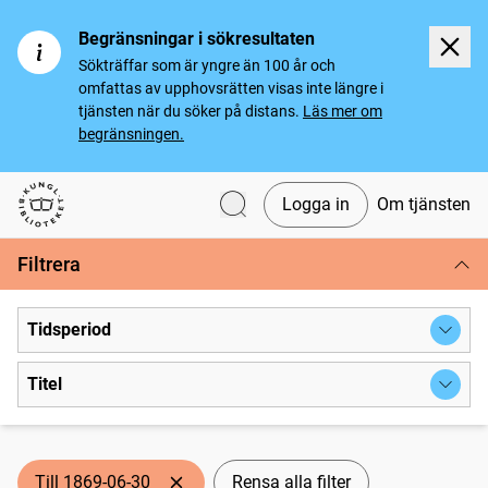
Begränsningar i sökresultaten
Sökträffar som är yngre än 100 år och
omfattas av upphovsrätten visas inte längre i
tjänsten när du söker på distans.
Läs mer om
begränsningen.
Logga in
Om tjänsten
Svenska tidningar
Filtrera
Tidsperiod
Titel
Till 1869-06-30
Rensa alla filter