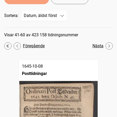
Sortera:
Sökresultat
Visar 41-60 av 423 158 tidningsnummer
Föregående
Nästa
Första
1645-10-08
Posttidningar