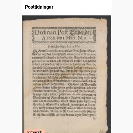
Posttidningar
[omärkt]