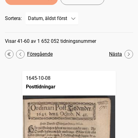
Sortera:
Sökresultat
Visar 41-60 av 1 652 052 tidningsnummer
Föregående
Nästa
Första
1645-10-08
Posttidningar