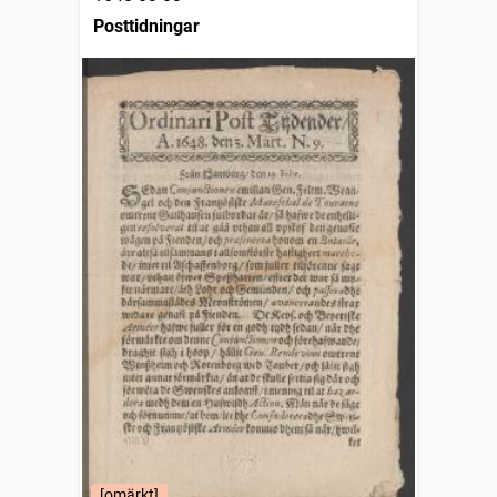
Posttidningar
[omärkt]