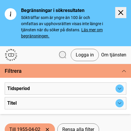
Begränsningar i sökresultaten
Sökträffar som är yngre än 100 år och
omfattas av upphovsrätten visas inte längre i
tjänsten när du söker på distans.
Läs mer om
begränsningen.
Logga in
Om tjänsten
Svenska tidningar
Filtrera
Tidsperiod
Titel
Till 1955-04-02
Rensa alla filter