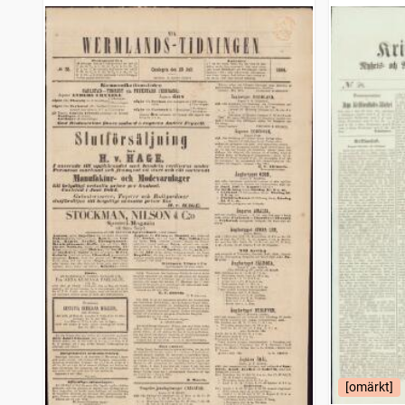
Oscarshamnsposten
4 253
träffar
Strömstads tidning (1866)
4 246
träffar
Sölvesborgsposten
4 200
träffar
Upsalaposten
4 196
träffar
Bohusläningen
4 150
träffar
Gotlänningen
4 112
träffar
Umebladet
4 083
träffar
Nora stads och Bergslags tidning
4 043
träffar
Haparandabladet, Haaparannanlehti
3 828
träffar
Örnsköldsviks allehanda
3 816
träffar
Wermlands allehanda
3 782
träffar
Filipstads stads och bergslags tidning
3 694
träffar
Örebro tidning (Örebro : 1881)
3 637
träffar
Tidning för Wenersborgs stad och län
3 629
träffar
Westerbotten
3 618
träffar
Falkenbergs tidning
3 573
träffar
Gefle dagblad
3 559
träffar
Motalaposten
3 525
träffar
Skellefteå nya tidning
3 505
[omärkt]
träffar