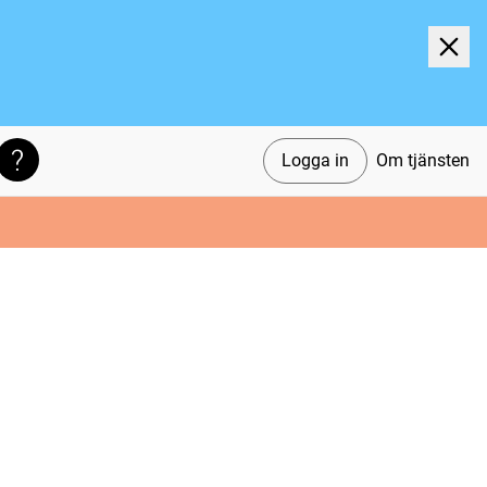
Logga in
Om tjänsten
Söktips