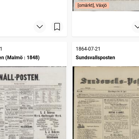
[omärkt], Växjö
1
1864-07-21
en (Malmö : 1848)
Sundsvallsposten