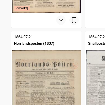
Elfsborgs läns tidning
3 484
träffar
Upsala nya tidning
3 478
träffar
[omärkt]
Söderköpingsposten
3 476
träffar
Ölandsbladet
3 464
träffar
1864-07-21
1864-07-2
Norrlandsposten (1837)
Snällpost