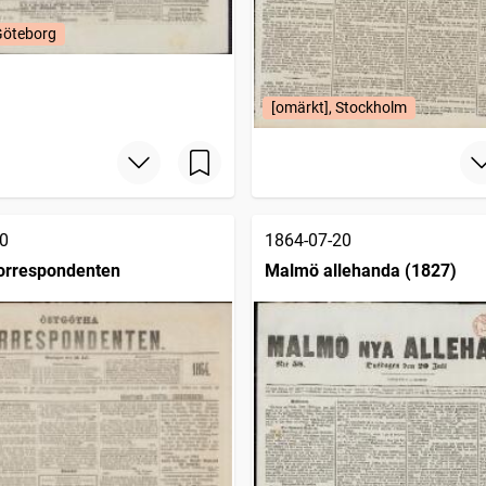
Göteborg
[omärkt], Stockholm
0
1864-07-20
orrespondenten
Malmö allehanda (1827)