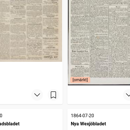
[omärkt]
0
1864-07-20
tadsbladet
Nya Wexjöbladet