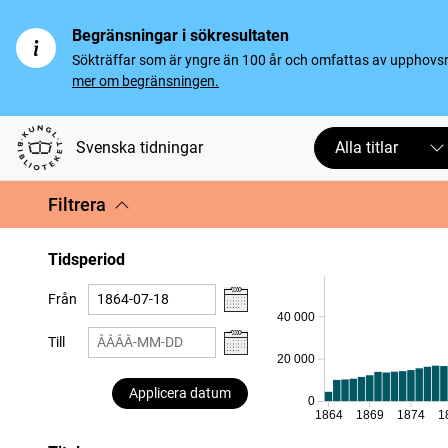
Begränsningar i sökresultaten
Sökträffar som är yngre än 100 år och omfattas av upphovsrät
mer om begränsningen.
Svenska tidningar
Alla titlar
Filtrera
Tidsperiod
Från
40 000
Till
20 000
Applicera datum
0
1864
1869
1874
1