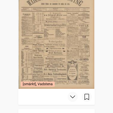
[omärkt], Vadstena