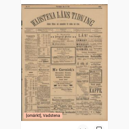
[omärkt], Vadstena