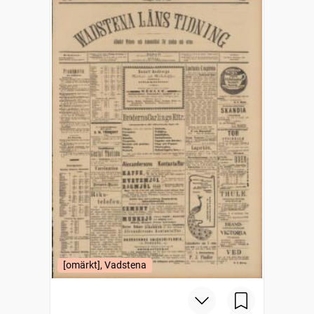
[omärkt], Vadstena