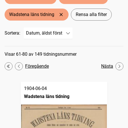
Wadstena läns tidning
Rensa alla filter
Sortera:
Sökresultat
Visar 61-80 av 149 tidningsnummer
Föregående
Nästa
Första
1904-06-04
Wadstena läns tidning