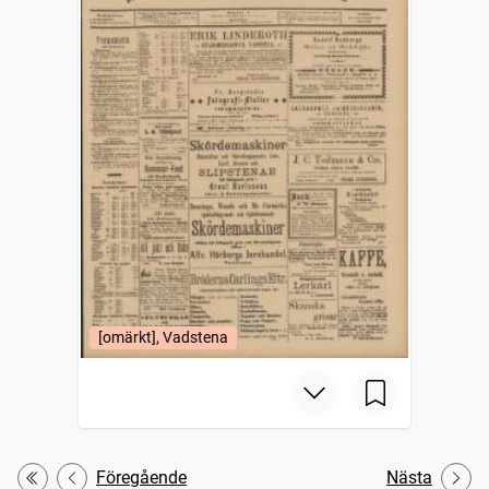
[omärkt], Vadstena
Föregående
Nästa
Första