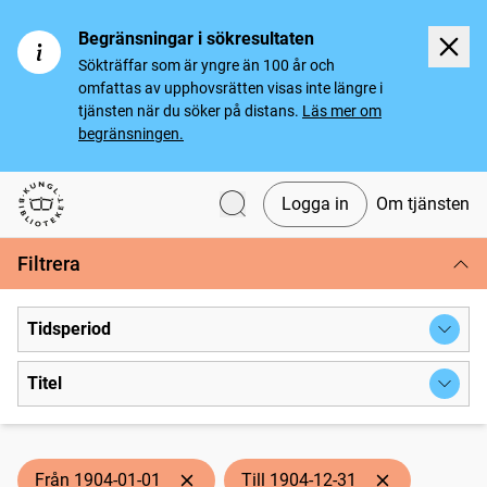
Begränsningar i sökresultaten
Sökträffar som är yngre än 100 år och
omfattas av upphovsrätten visas inte längre i
tjänsten när du söker på distans.
Läs mer om
begränsningen.
Logga in
Om tjänsten
Svenska tidningar
Filtrera
Tidsperiod
Titel
Från 1904-01-01
Till 1904-12-31