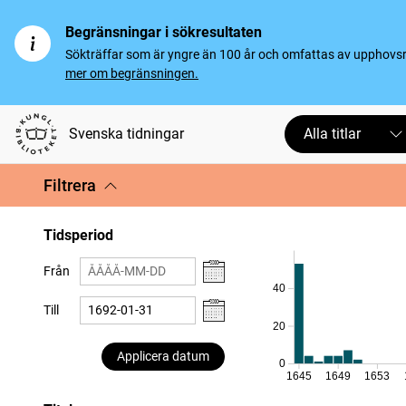
Begränsningar i sökresultaten
Sökträffar som är yngre än 100 år och omfattas av upphovsrät
mer om begränsningen.
Svenska tidningar
Alla titlar
Filtrera
Tidsperiod
Från
40
Till
20
Applicera datum
0
1645
1649
1653