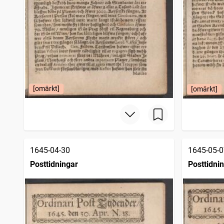
[omärkt]
[omärkt]
1645-04-30
1645-05-0
Posttidningar
Posttidni