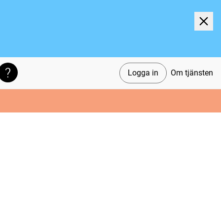
Logga in
Om tjänsten
Söktips