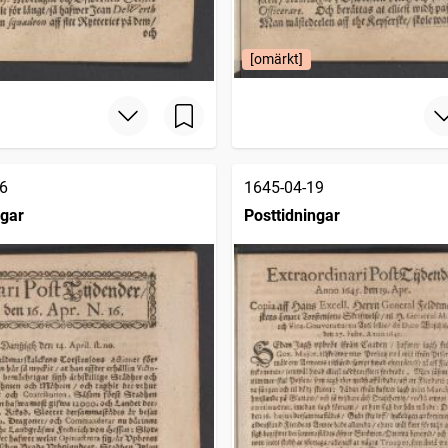
[omärkt]
6
1645-04-19
ngar
Posttidningar