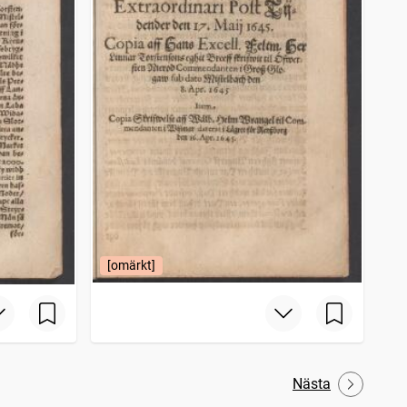
[omärkt]
Nästa