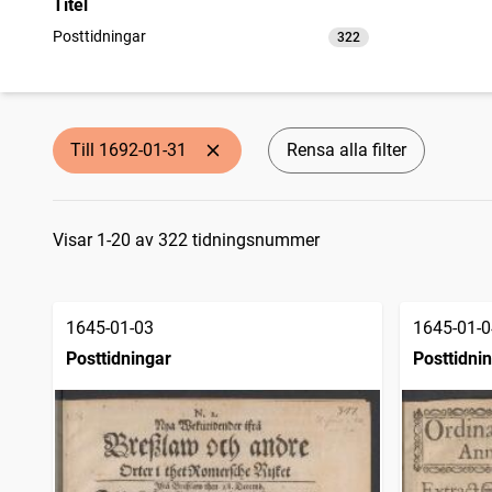
Titel
Posttidningar
322
träffar
Till 1692-01-31
Rensa alla filter
Sökresultat
Visar 1-20 av 322 tidningsnummer
1645-01-03
1645-01-0
Posttidningar
Posttidni