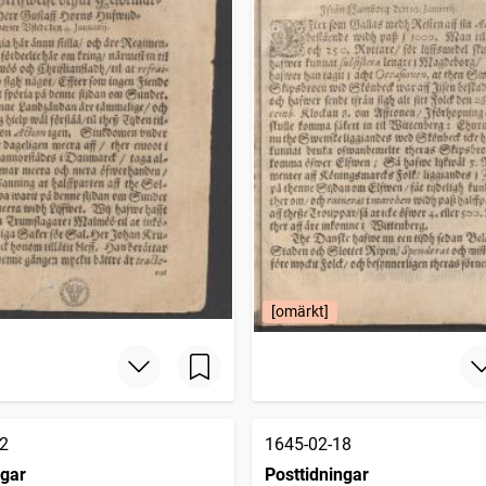
[omärkt]
2
1645-02-18
ngar
Posttidningar