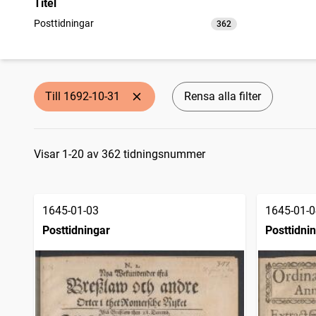
Titel
Posttidningar
362
träffar
Till 1692-10-31
Rensa alla filter
Sökresultat
Visar 1-20 av 362 tidningsnummer
1645-01-03
1645-01-0
Posttidningar
Posttidni