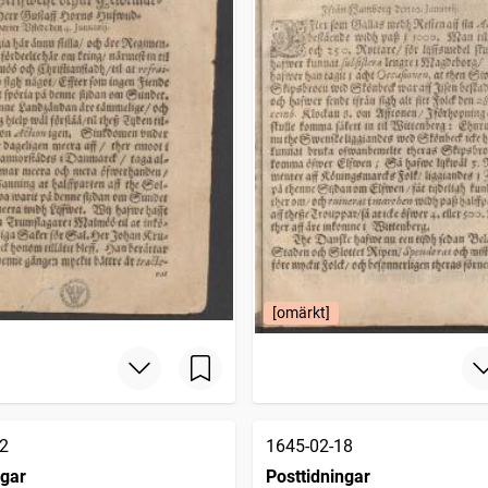
[omärkt]
2
1645-02-18
ngar
Posttidningar