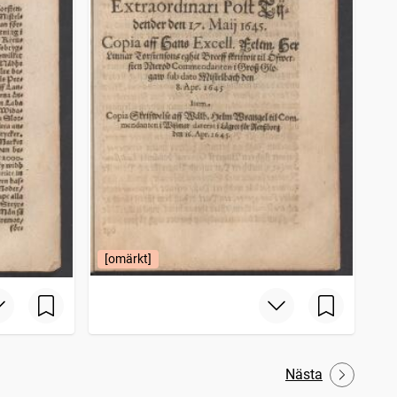
[omärkt]
Nästa