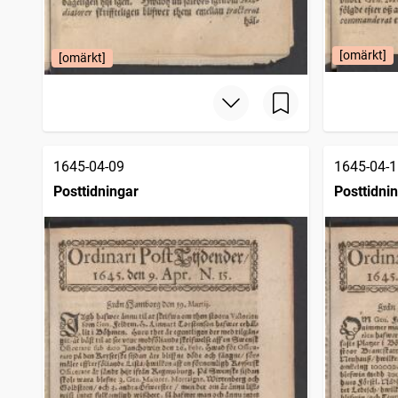
[omärkt]
[omärkt]
1645-04-09
1645-04-1
Posttidningar
Posttidni