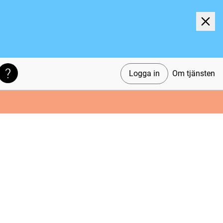
Logga in
Om tjänsten
Söktips