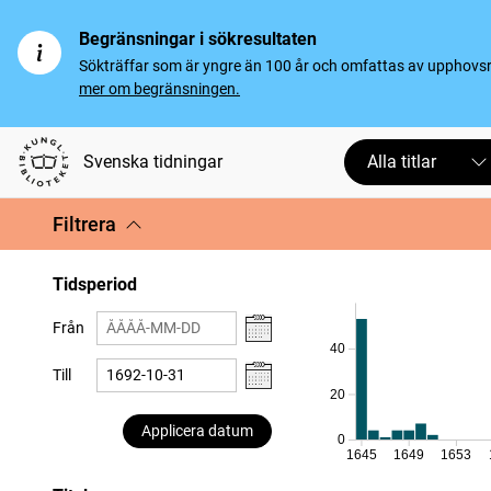
Begränsningar i sökresultaten
Sökträffar som är yngre än 100 år och omfattas av upphovsrät
mer om begränsningen.
Svenska tidningar
Alla titlar
Filtrera
Tidsperiod
Från
40
Till
20
Applicera datum
0
1645
1649
1653