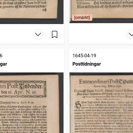
[omärkt]
6
1645-04-19
ngar
Posttidningar