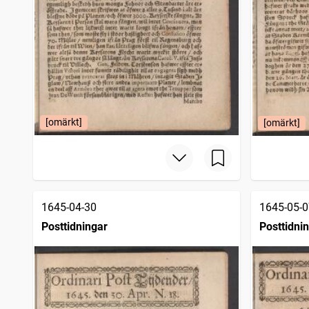
[omärkt]
[omärkt]
1645-04-30
1645-05-0
Posttidningar
Posttidni