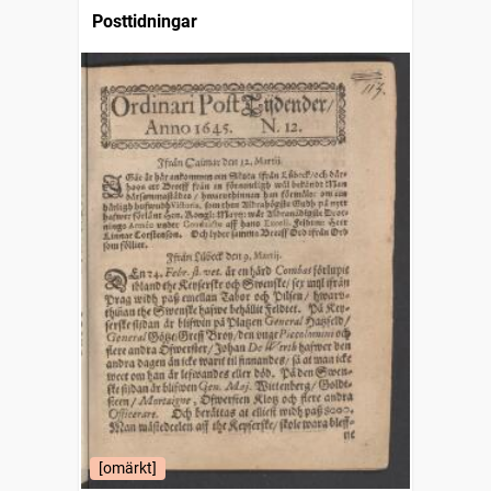
Posttidningar
[omärkt]