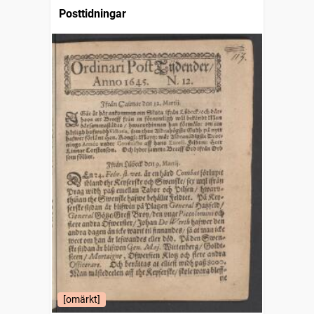
Posttidningar
[omärkt]