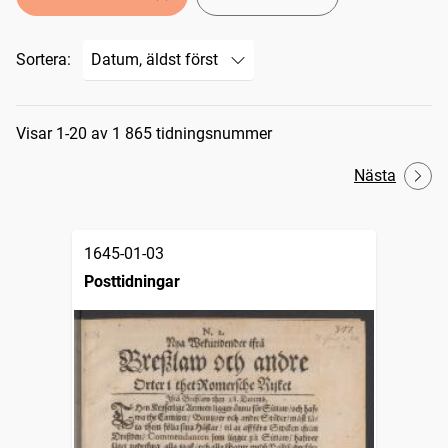
Sortera:
Sökresultat
Visar 1-20 av 1 865 tidningsnummer
Nästa
1645-01-03
Posttidningar