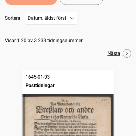
Sortera:
Sökresultat
Visar 1-20 av 3 233 tidningsnummer
Nästa
1645-01-03
Posttidningar