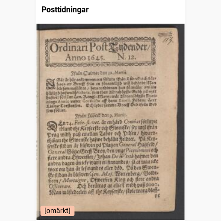
Posttidningar
[omärkt]