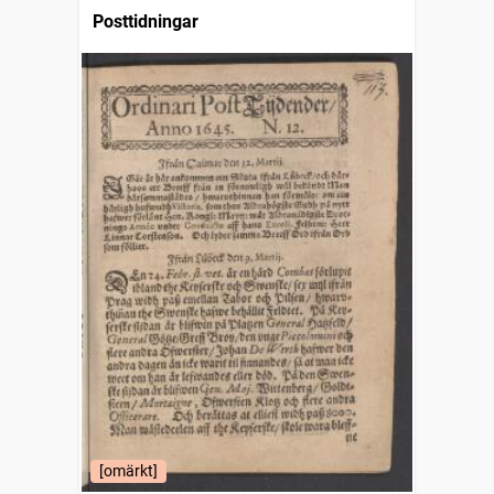
Posttidningar
[omärkt]