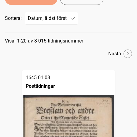
Sortera:
Sökresultat
Visar 1-20 av 8 015 tidningsnummer
Nästa
1645-01-03
Posttidningar