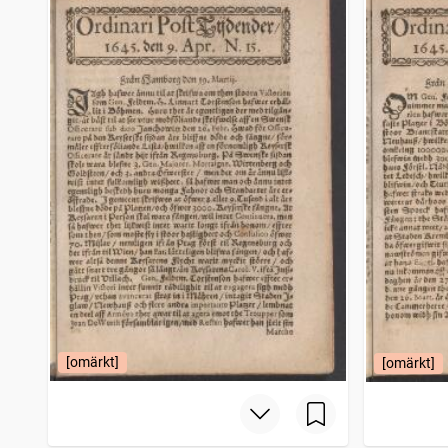
[omärkt]
[omärkt]