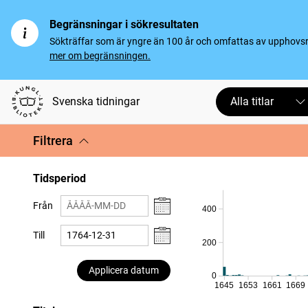
Begränsningar i sökresultaten
Sökträffar som är yngre än 100 år och omfattas av upphovsrät
mer om begränsningen.
Svenska tidningar
Alla titlar
Filtrera
Tidsperiod
Från
400
Till
200
Applicera datum
0
1645
1653
1661
1669