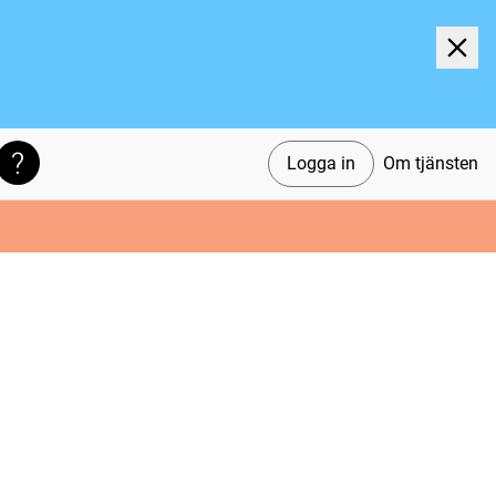
Logga in
Om tjänsten
Söktips