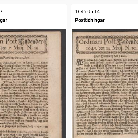
7
1645-05-14
ngar
Posttidningar