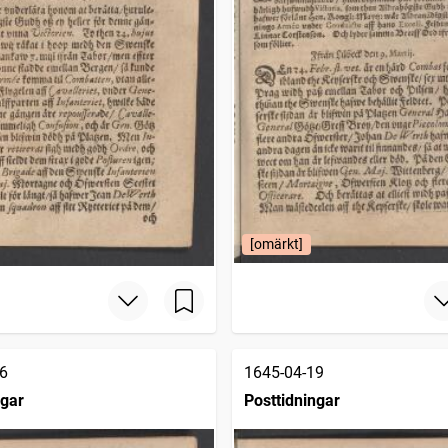
[omärkt]
6
1645-04-19
ngar
Posttidningar