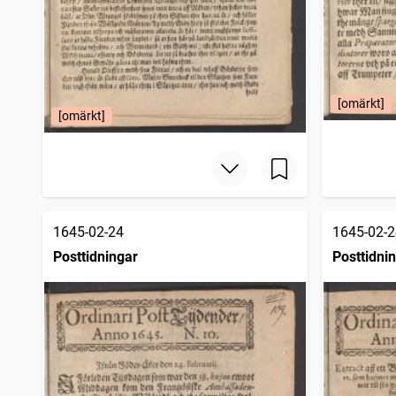
[omärkt]
[omärkt]
1645-02-24
1645-02-2
Posttidningar
Posttidni