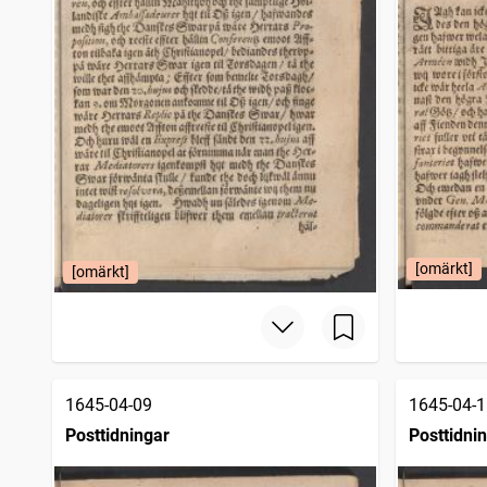
[omärkt]
[omärkt]
1645-04-09
1645-04-1
Posttidningar
Posttidni