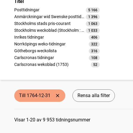
Titel
Posttidningar
5 166
träffar
Anmärckningar wid Swenske posttidningarne
1 396
träffar
Stockholms stads pris-courant
1 063
träffar
Stockholms weckoblad (Stockholm : 1745)
1 033
träffar
Inrikes tidningar
406
träffar
Norrköpings weko-tidningar
322
träffar
Götheborgs weckolista
316
träffar
Carlscronas tidningar
108
träffar
Carlscronas wekoblad (1753)
52
träffar
Carlscronas wekoblad (1764)
50
träffar
Nyköpings Weckoblad (Nyköping : 1764)
41
träffar
Till 1764-12-31
Rensa alla filter
Sökresultat
Visar 1-20 av 9 953 tidningsnummer