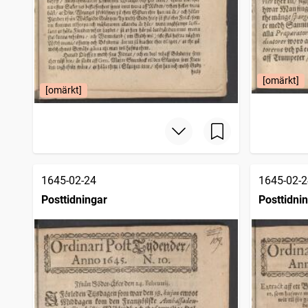
[omärkt]
[omärkt]
1645-02-24
1645-02-2
Posttidningar
Posttidni