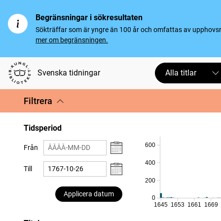
Begränsningar i sökresultaten
Sökträffar som är yngre än 100 år och omfattas av upphovsrät
mer om begränsningen.
Svenska tidningar
Alla titlar
Filtrera
Tidsperiod
600
Från
400
Till
200
Applicera datum
0
1645
1653
1661
1669