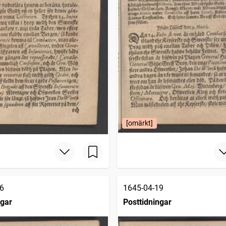
[omärkt]
6
1645-04-19
ngar
Posttidningar