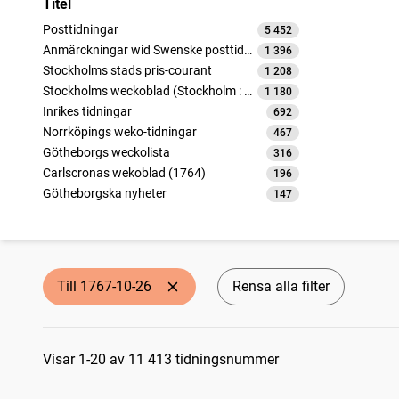
Titel
Posttidningar
5 452
träffar
Anmärckningar wid Swenske posttidningarne
1 396
träffar
Stockholms stads pris-courant
1 208
träffar
Stockholms weckoblad (Stockholm : 1745)
1 180
träffar
Inrikes tidningar
692
träffar
Norrköpings weko-tidningar
467
träffar
Götheborgs weckolista
316
träffar
Carlscronas wekoblad (1764)
196
träffar
Götheborgska nyheter
147
träffar
Carlscronas tidningar
108
träffar
Nyköpings Weckoblad (Nyköping : 1764)
93
träffar
Oeconomiska tidningar
52
träffar
Handels tidning från Gefle
52
träffar
Till 1767-10-26
Rensa alla filter
Carlscronas wekoblad (1753)
52
träffar
Dagligt allehanda
2
träffar
Sökresultat
Visar 1-20 av 11 413 tidningsnummer