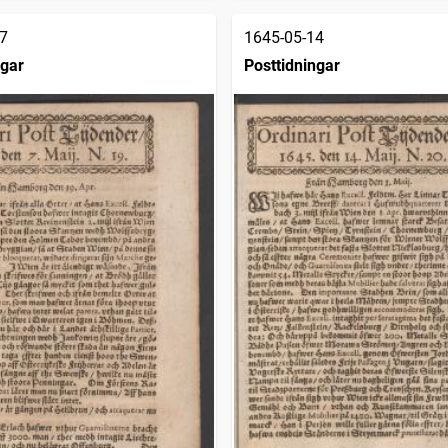
7
1645-05-14
ngar
Posttidningar