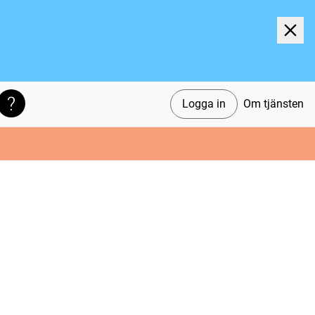
Logga in
Om tjänsten
Söktips