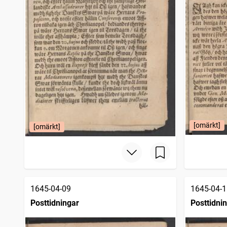
[omärkt]
[omärkt]
1645-04-09
1645-04-1
Posttidningar
Posttidni