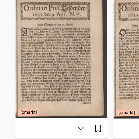
[omärkt]
[omärkt]