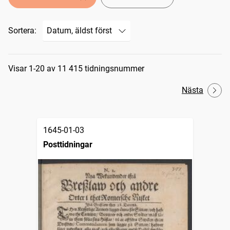
Sortera:
Sökresultat
Visar 1-20 av 11 415 tidningsnummer
Nästa
1645-01-03
Posttidningar