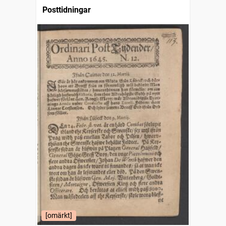
Posttidningar
[omärkt]