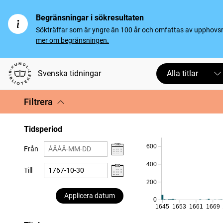
Begränsningar i sökresultaten
Sökträffar som är yngre än 100 år och omfattas av upphovsrät
mer om begränsningen.
Svenska tidningar
Alla titlar
Filtrera
Tidsperiod
600
Från
400
Till
200
Applicera datum
0
1645
1653
1661
1669