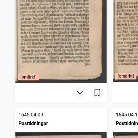
[omärkt]
[omärkt]
1645-04-09
1645-04-1
Posttidningar
Posttidni