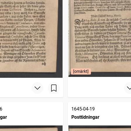
[omärkt]
6
1645-04-19
ngar
Posttidningar