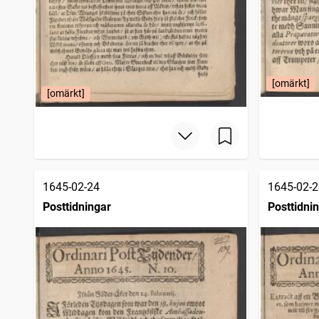
[omärkt]
[omärkt]
1645-02-24
1645-02-2
Posttidningar
Posttidni