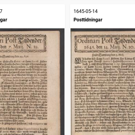
7
1645-05-14
ngar
Posttidningar