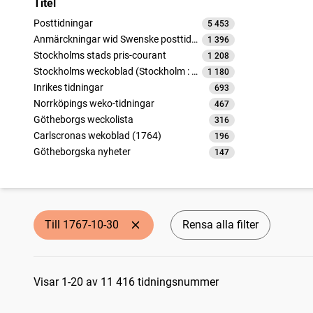
Titel
Posttidningar
5 453
träffar
Anmärckningar wid Swenske posttidningarne
1 396
träffar
Stockholms stads pris-courant
1 208
träffar
Stockholms weckoblad (Stockholm : 1745)
1 180
träffar
Inrikes tidningar
693
träffar
Norrköpings weko-tidningar
467
träffar
Götheborgs weckolista
316
träffar
Carlscronas wekoblad (1764)
196
träffar
Götheborgska nyheter
147
träffar
Carlscronas tidningar
108
träffar
Nyköpings Weckoblad (Nyköping : 1764)
93
träffar
Oeconomiska tidningar
52
träffar
Handels tidning från Gefle
52
träffar
Till 1767-10-30
Rensa alla filter
Carlscronas wekoblad (1753)
52
träffar
Dagligt allehanda
3
träffar
Sökresultat
Visar 1-20 av 11 416 tidningsnummer