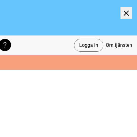
Logga in
Om tjänsten
Söktips