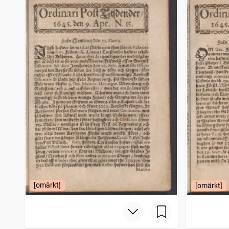
[omärkt]
[omärkt]