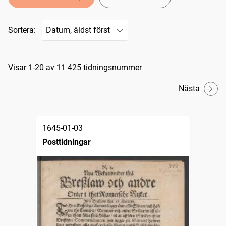
Sortera:
Sökresultat
Visar 1-20 av 11 425 tidningsnummer
Nästa
1645-01-03
Posttidningar