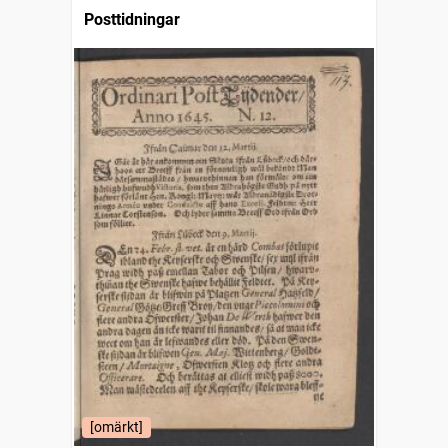
Posttidningar
[omärkt]