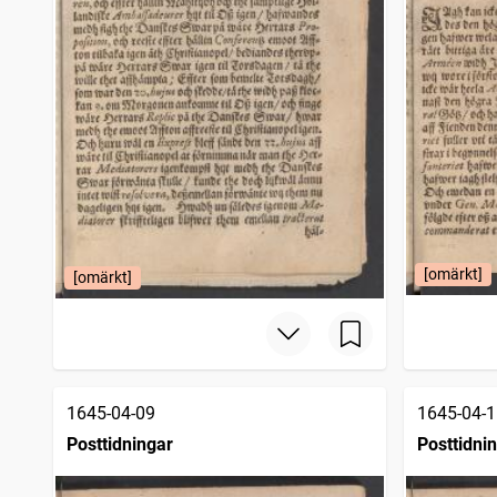
[omärkt]
[omärkt]
1645-04-09
1645-04-1
Posttidningar
Posttidni