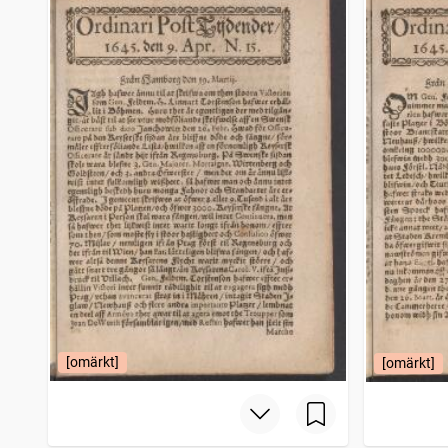
[omärkt]
[omärkt]