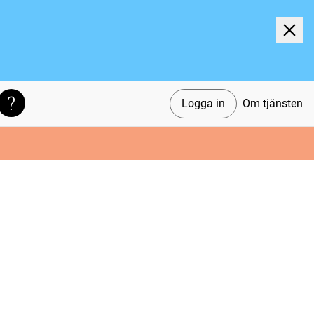
Logga in
Om tjänsten
Söktips