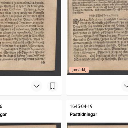
[omärkt]
6
1645-04-19
ngar
Posttidningar