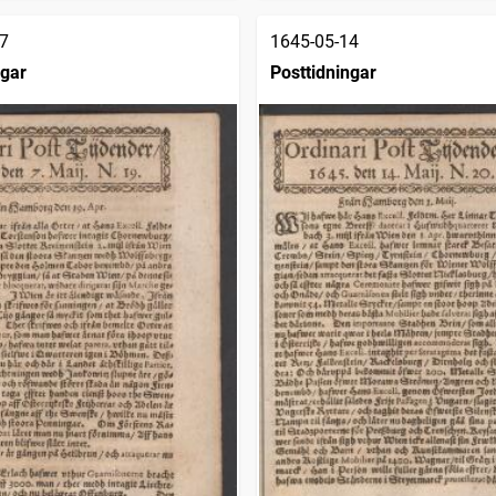
7
1645-05-14
ngar
Posttidningar