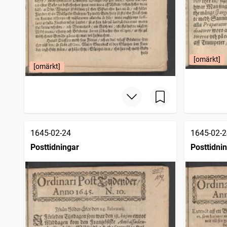
[omärkt]
[omärkt]
1645-02-24
1645-02-2
Posttidningar
Posttidni