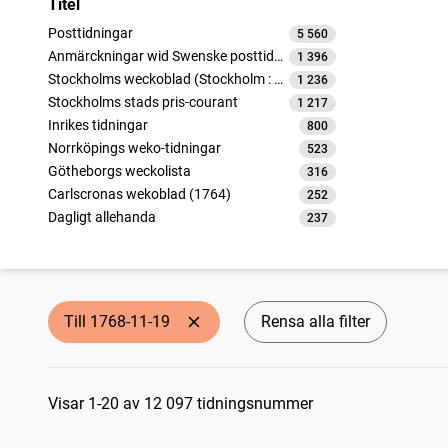
Titel
Posttidningar
5 560
träffar
Anmärckningar wid Swenske posttidningarne
1 396
träffar
Stockholms weckoblad (Stockholm : 1745)
1 236
träffar
Stockholms stads pris-courant
1 217
träffar
Inrikes tidningar
800
träffar
Norrköpings weko-tidningar
523
träffar
Götheborgs weckolista
316
träffar
Carlscronas wekoblad (1764)
252
träffar
Dagligt allehanda
237
träffar
Götheborgska nyheter
203
träffar
Carlscronas tidningar
108
träffar
Nyköpings Weckoblad (Nyköping : 1764)
93
träffar
Oeconomiska tidningar
52
träffar
Till 1768-11-19
Rensa alla filter
Handels tidning från Gefle
52
träffar
Carlscronas wekoblad (1753)
52
träffar
Sökresultat
Visar 1-20 av 12 097 tidningsnummer