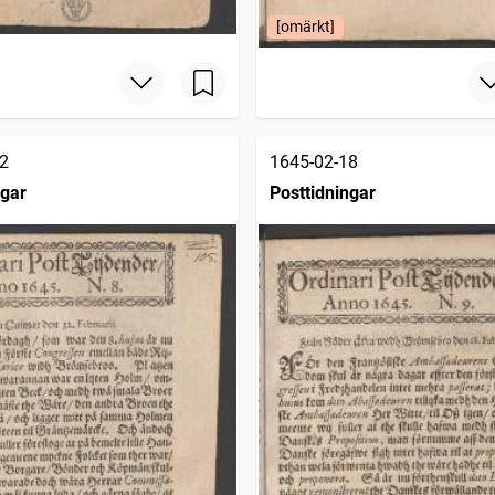
[omärkt]
2
1645-02-18
ngar
Posttidningar