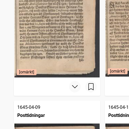
[omärkt]
[omärkt]
1645-04-09
1645-04-1
Posttidningar
Posttidni