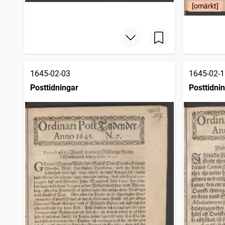
Nyköpings weckotidningar
[omärkt]
6
träffar
Örebro weckoblad (Örebro : 1784)
5
träffar
1645-02-03
1645-02-1
Posttidningar
Posttidni