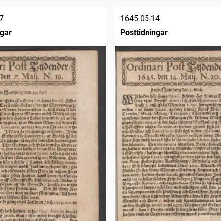
7
1645-05-14
ngar
Posttidningar