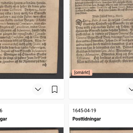
[omärkt]
6
1645-04-19
ngar
Posttidningar