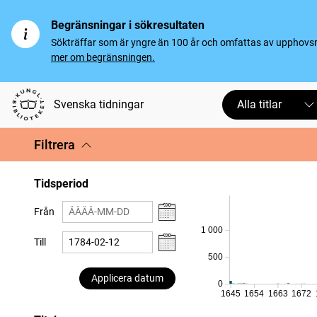
Begränsningar i sökresultaten
Sökträffar som är yngre än 100 år och omfattas av upphovsrät
mer om begränsningen.
Svenska tidningar
Alla titlar
Filtrera
Tidsperiod
Från
1 000
Till
500
Applicera datum
0
1645
1654
1663
1672