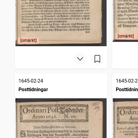
[omärkt]
[omärkt]
1645-02-24
1645-02-2
Posttidningar
Posttidni