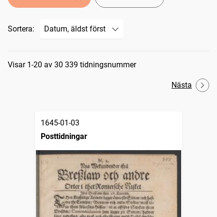
Sortera:
Sökresultat
Visar 1-20 av 30 339 tidningsnummer
Nästa
1645-01-03
Posttidningar