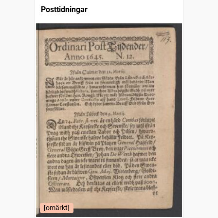
Posttidningar
[omärkt]