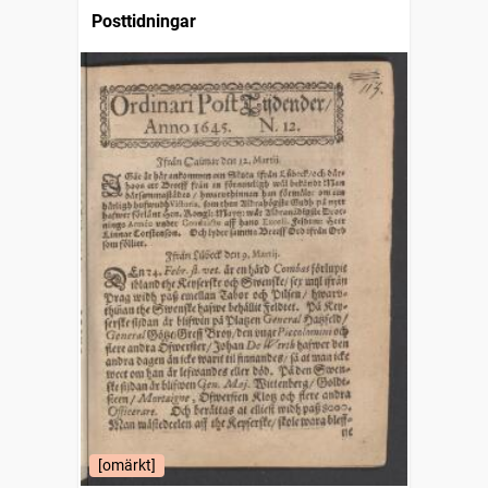
Posttidningar
[omärkt]