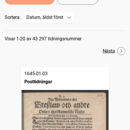
Sortera:
Sökresultat
Visar 1-20 av 43 297 tidningsnummer
Nästa
1645-01-03
Posttidningar