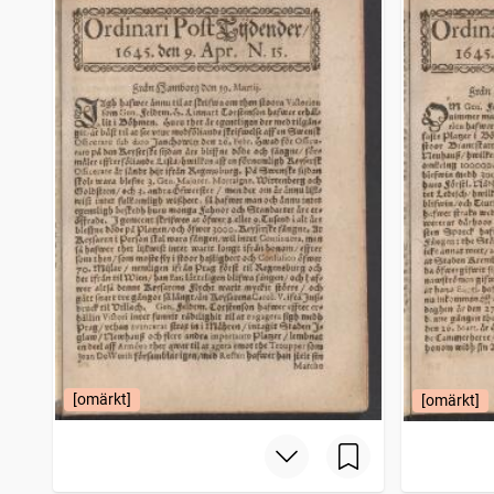
[omärkt]
[omärkt]