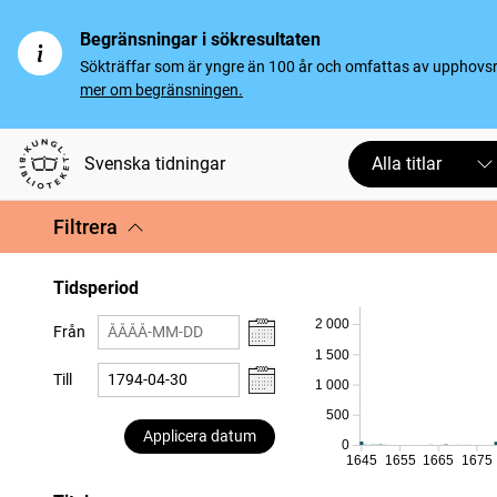
Begränsningar i sökresultaten
Sökträffar som är yngre än 100 år och omfattas av upphovsrät
mer om begränsningen.
Svenska tidningar
Alla titlar
Filtrera
Tidsperiod
2 000
Från
1 500
Till
1 000
500
Applicera datum
0
1645
1655
1665
1675