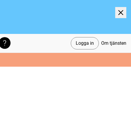
Logga in
Om tjänsten
Söktips