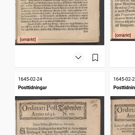
[omärkt]
[omärkt]
1645-02-24
1645-02-2
Posttidningar
Posttidni