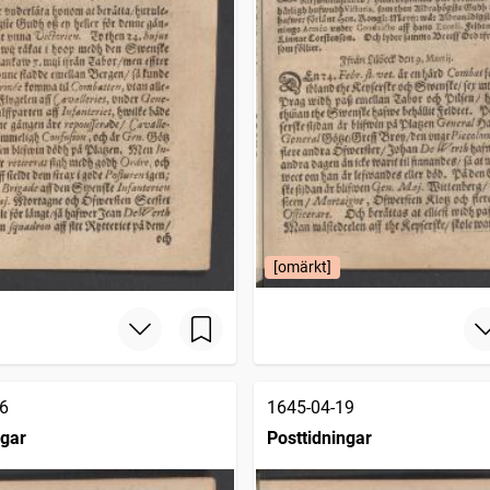
[omärkt]
6
1645-04-19
ngar
Posttidningar