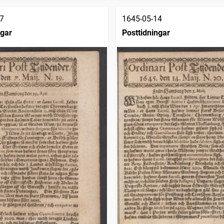
7
1645-05-14
ngar
Posttidningar