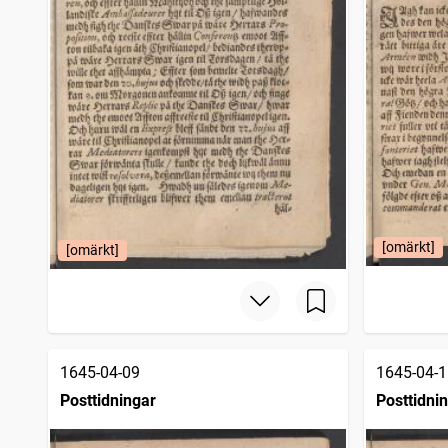
[omärkt]
[omärkt]
1645-04-09
1645-04-1
Posttidningar
Posttidni