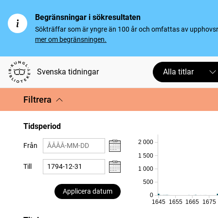
Begränsningar i sökresultaten
Sökträffar som är yngre än 100 år och omfattas av upphovsrät
mer om begränsningen.
Svenska tidningar
Alla titlar
Filtrera
Tidsperiod
2 000
Från
1 500
Till
1 000
500
Applicera datum
0
1645
1655
1665
1675