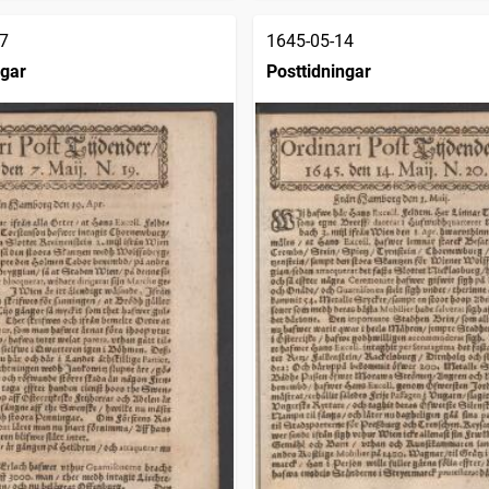
7
1645-05-14
ngar
Posttidningar