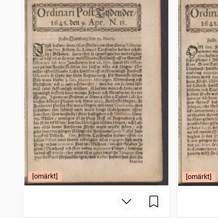
[omärkt]
[omärkt]