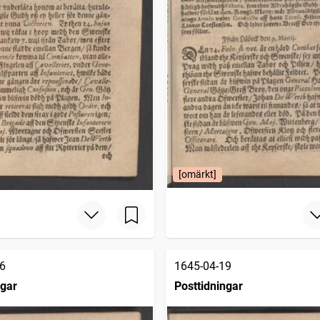
[omärkt]
6
1645-04-19
ngar
Posttidningar