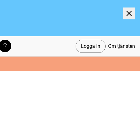
Logga in
Om tjänsten
Söktips