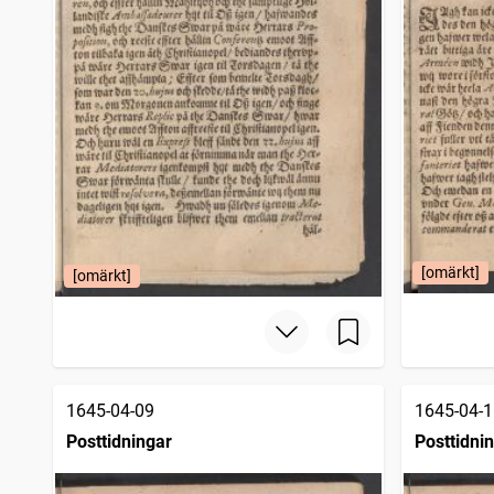
[omärkt]
[omärkt]
1645-04-09
1645-04-1
Posttidningar
Posttidni