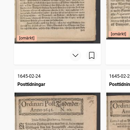
[omärkt]
[omärkt]
1645-02-24
1645-02-2
Posttidningar
Posttidni