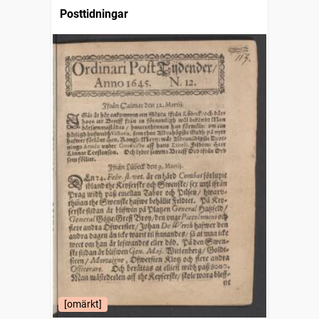
Posttidningar
[omärkt]