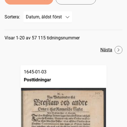
Sortera:
Sökresultat
Visar 1-20 av 57 115 tidningsnummer
Nästa
1645-01-03
Posttidningar