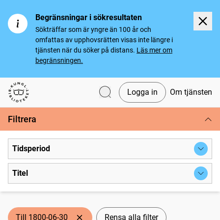
Begränsningar i sökresultaten
Sökträffar som är yngre än 100 år och
omfattas av upphovsrätten visas inte längre i
tjänsten när du söker på distans.
Läs mer om
begränsningen.
Logga in
Om tjänsten
Svenska tidningar
Filtrera
Tidsperiod
Titel
Till 1800-06-30
Rensa alla filter