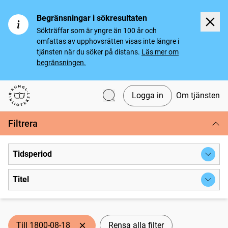
Begränsningar i sökresultaten
Sökträffar som är yngre än 100 år och
omfattas av upphovsrätten visas inte längre i
tjänsten när du söker på distans.
Läs mer om
begränsningen.
Logga in
Om tjänsten
Svenska tidningar
Filtrera
Tidsperiod
Titel
Till 1800-08-18
Rensa alla filter