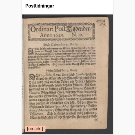
Posttidningar
[omärkt]