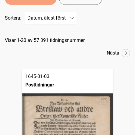
Sortera:
Sökresultat
Visar 1-20 av 57 391 tidningsnummer
Nästa
1645-01-03
Posttidningar