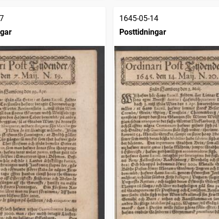
7
1645-05-14
ngar
Posttidningar