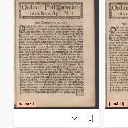
[omärkt]
[omärkt]