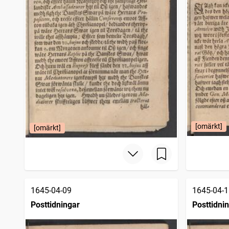
[omärkt]
[omärkt]
1645-04-09
1645-04-1
Posttidningar
Posttidni