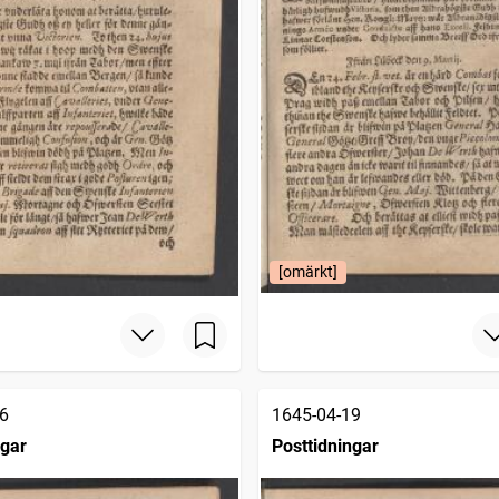
[omärkt]
6
1645-04-19
ngar
Posttidningar