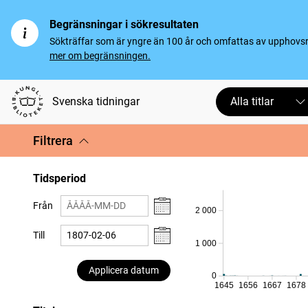
Begränsningar i sökresultaten
Sökträffar som är yngre än 100 år och omfattas av upphovsrät
mer om begränsningen.
Svenska tidningar
Alla titlar
Filtrera
Tidsperiod
Från
2 000
Till
1 000
Applicera datum
0
1645
1656
1667
1678