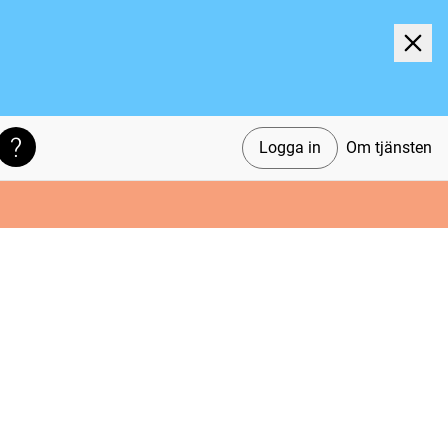
Logga in
Om tjänsten
Söktips