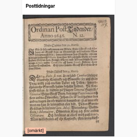
Posttidningar
[omärkt]