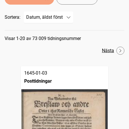
Sortera:
Sökresultat
Visar 1-20 av 73 009 tidningsnummer
Nästa
1645-01-03
Posttidningar