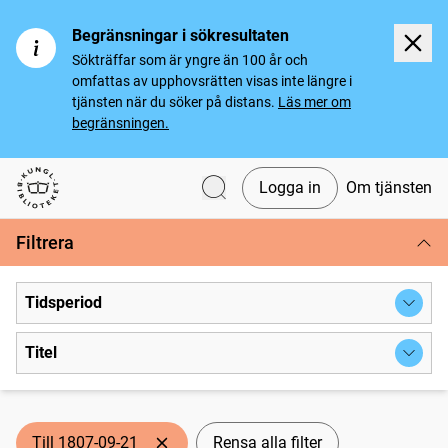
Begränsningar i sökresultaten
Sökträffar som är yngre än 100 år och
omfattas av upphovsrätten visas inte längre i
tjänsten när du söker på distans.
Läs mer om
begränsningen.
Logga in
Om tjänsten
Svenska tidningar
Filtrera
Tidsperiod
Titel
Till 1807-09-21
Rensa alla filter