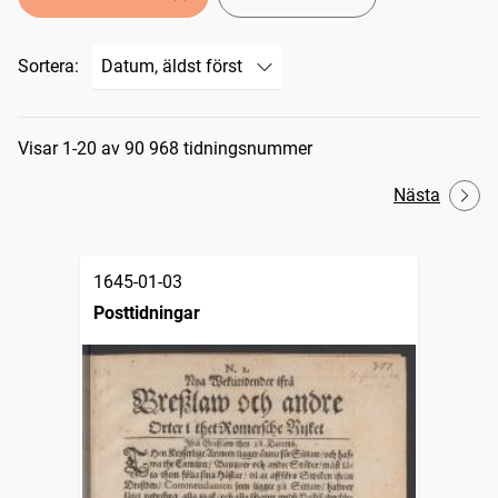
Sortera:
Sökresultat
Visar 1-20 av 90 968 tidningsnummer
Nästa
1645-01-03
Posttidningar