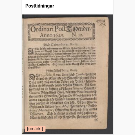
Posttidningar
[omärkt]