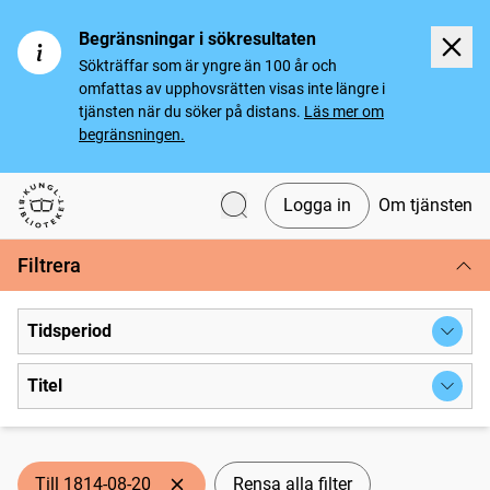
Begränsningar i sökresultaten
Sökträffar som är yngre än 100 år och
omfattas av upphovsrätten visas inte längre i
tjänsten när du söker på distans.
Läs mer om
begränsningen.
Logga in
Om tjänsten
Svenska tidningar
Filtrera
Tidsperiod
Titel
Till 1814-08-20
Rensa alla filter