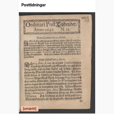
Posttidningar
[omärkt]