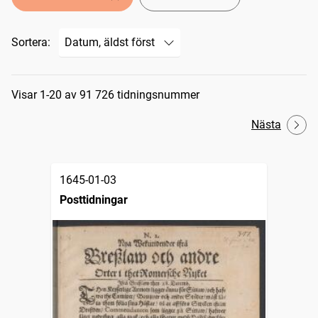
Sortera:
Sökresultat
Visar 1-20 av 91 726 tidningsnummer
Nästa
1645-01-03
Posttidningar