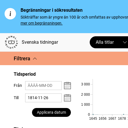
Begränsningar i sökresultaten
Sökträffar som är yngre än 100 år och omfattas av upphovsrät
mer om begränsningen.
Svenska tidningar
Alla titlar
Filtrera
Tidsperiod
3 000
Från
2 000
Till
1 000
Applicera datum
0
1645
1656
1667
1678