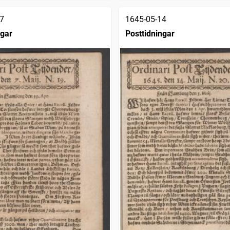
7
1645-05-14
ngar
Posttidningar