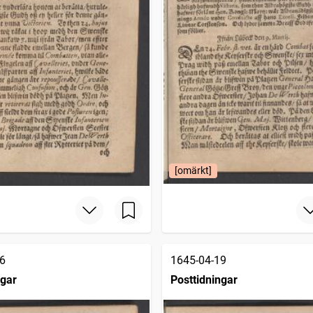
[omärkt]
6
1645-04-19
ngar
Posttidningar