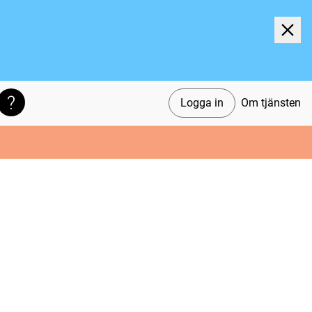
Logga in
Om tjänsten
Söktips