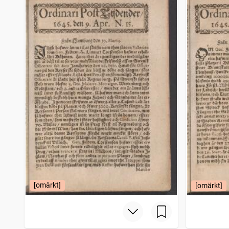
[omärkt]
[omärkt]