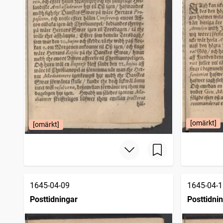
Werlds-borgaren
36
träffar
Skara tidning (Skara : 1813)
34
träffar
Jönköpings allehanda (Jönköping : 1778)
33
träffar
Örebro weckoblad (Örebro : 1784)
31
träffar
Människjo-Wännen
27
träffar
Nyköpings weckoblad (Nyköping : 1774)
26
träffar
Nyköpings weckoblad (Nyköping : 1772)
25
träffar
Westeråsposten
22
träffar
Örebro marknadstidningar
13
träffar
Upsala weckoblad
10
träffar
Upsala weckotidningar
6
[omärkt]
[omärkt]
träffar
1645-04-09
1645-04-1
Posttidningar
Posttidni