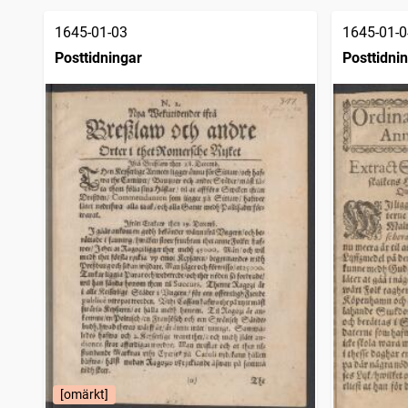
träffar
Norrköpings weko-tidningar
1 206
träffar
1645-01-03
1645-01-0
Åbo tidning
981
träffar
Posttidningar
Posttidni
Nyköpings weckoblad (Nyköping : 1786)
974
träffar
Extra posten
877
träffar
Carlstads weckotidningar
712
träffar
Calmarposten (Kalmar : 1795)
674
träffar
Örebro weckoblad (Örebro : 1793)
603
träffar
Jönköpings allahanda (Jönköping : 1797)
595
träffar
Örebro tidning (Örebro : 1806)
505
träffar
Carlstads tidning
500
träffar
Åbo tidningar
466
träffar
Allmänna journalen
446
träffar
Jönköpings tidning
419
träffar
Aftonbladet (Göteborg : 1811)
417
träffar
Lunds weckoblad (1775)
415
träffar
Nyköpings weckoblad (Nyköping : 1807)
408
träffar
Tidningar utgifne af et sällskap i Åbo
399
träffar
Götheborgs weckolista
316
träffar
[omärkt]
Carlstads tidningar
278
träffar