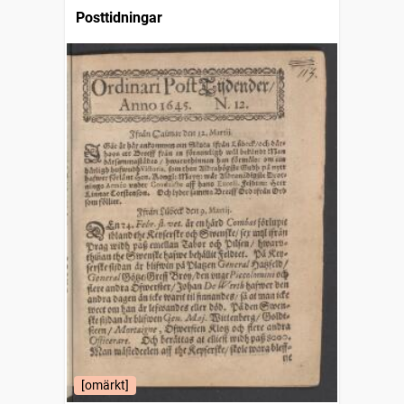
Posttidningar
[omärkt]