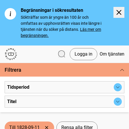
Begränsningar i sökresultaten
Sökträffar som är yngre än 100 år och
omfattas av upphovsrätten visas inte längre i
tjänsten när du söker på distans.
Läs mer om
begränsningen.
Logga in
Om tjänsten
Svenska tidningar
Filtrera
Tidsperiod
Titel
Till 1828-09-11
Rensa alla filter