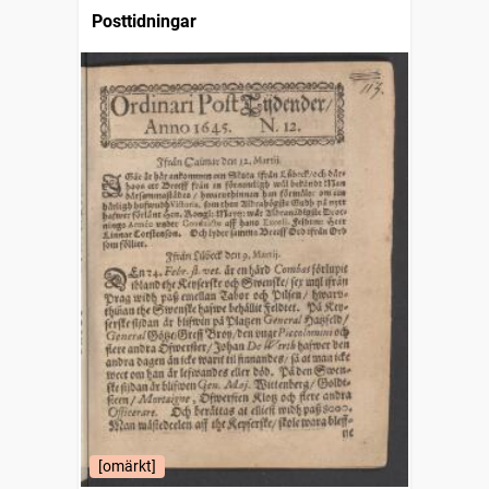
Posttidningar
[omärkt]