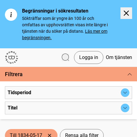
Begränsningar i sökresultaten
Sökträffar som är yngre än 100 år och
omfattas av upphovsrätten visas inte längre i
tjänsten när du söker på distans.
Läs mer om
begränsningen.
Logga in
Om tjänsten
Svenska tidningar
Filtrera
Tidsperiod
Titel
Till 1834-05-17
Rensa alla filter