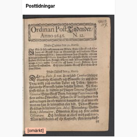
Posttidningar
[omärkt]