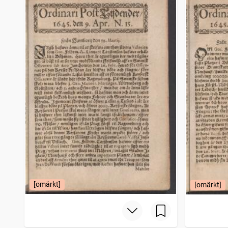
Linköpings allehanda
153
träffar
Lunds allehanda
152
träffar
Skara tidning (Skara : 1813)
138
träffar
Aftontidningen bihang till Dagligt allehanda
130
träffar
[omärkt]
[omärkt]