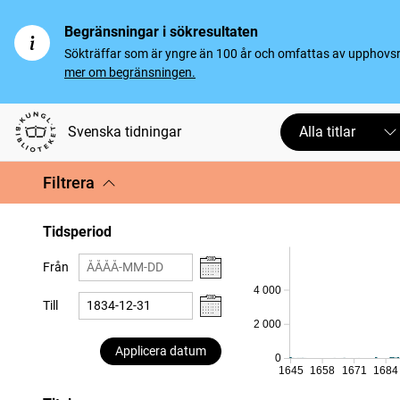
Begränsningar i sökresultaten
Sökträffar som är yngre än 100 år och omfattas av upphovsrät
mer om begränsningen.
Svenska tidningar
Alla titlar
Filtrera
Tidsperiod
Från
4 000
Till
2 000
Applicera datum
0
1645
1658
1671
1684