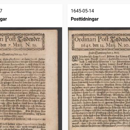
7
1645-05-14
ngar
Posttidningar