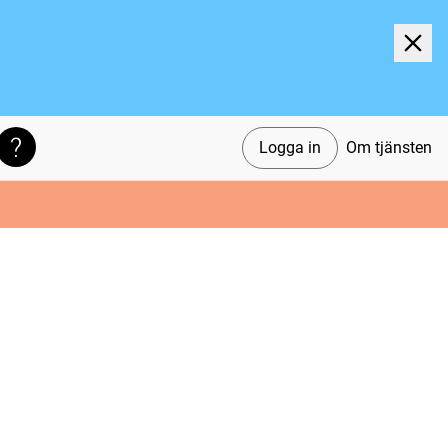
Logga in
Om tjänsten
Söktips