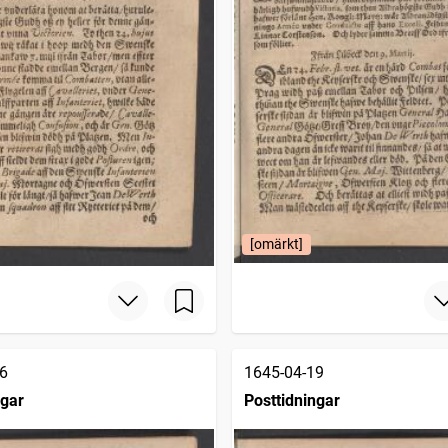
[omärkt]
6
1645-04-19
ngar
Posttidningar