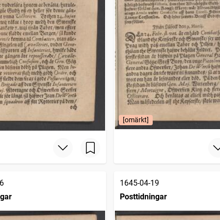
[omärkt]
6
1645-04-19
ngar
Posttidningar