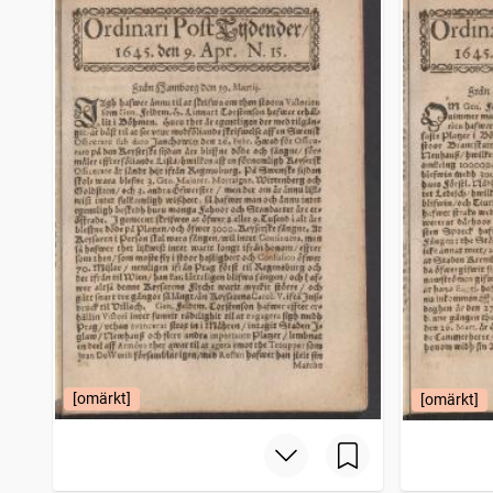
Wadstena weckoblad
168
träffar
Nyköpings weckoblad (Nyköping : 1779)
157
träffar
Mariestads weckoblad (Mariestad : 1834)
156
träffar
Mariestads tidning
154
träffar
[omärkt]
[omärkt]