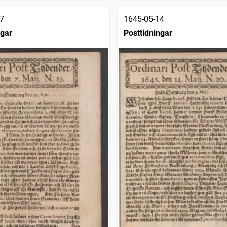
7
1645-05-14
ngar
Posttidningar