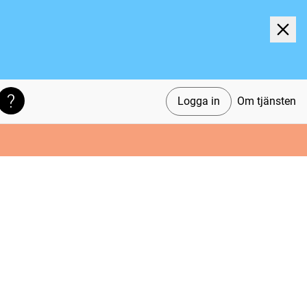
Logga in
Om tjänsten
Söktips