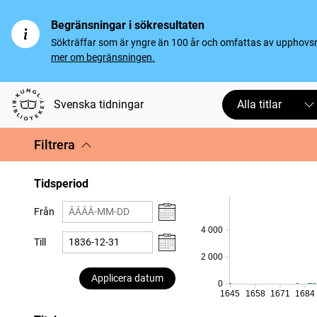
Begränsningar i sökresultaten
Sökträffar som är yngre än 100 år och omfattas av upphovsrät
mer om begränsningen.
Svenska tidningar
Alla titlar
Filtrera
Tidsperiod
Från
4 000
Till
2 000
Applicera datum
0
1645
1658
1671
1684