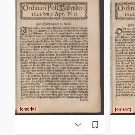
Aftontidningen bihang till Dagligt allehanda
226
träffar
Landskrona tidning
226
träffar
Strengnäs weckoblad (Strängnäs : 1825)
208
träffar
Wästgötha tidningar
208
träffar
[omärkt]
[omärkt]