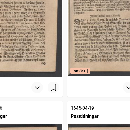
[omärkt]
6
1645-04-19
ngar
Posttidningar