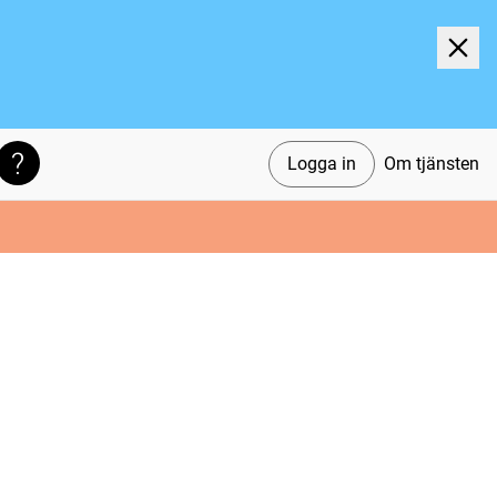
Logga in
Om tjänsten
Söktips