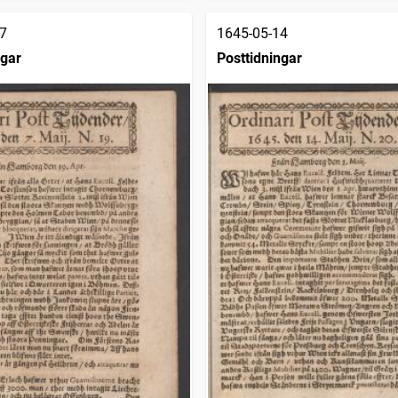
7
1645-05-14
ngar
Posttidningar