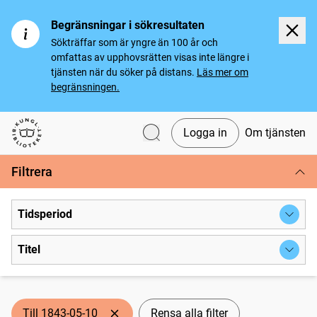
Begränsningar i sökresultaten
Sökträffar som är yngre än 100 år och
omfattas av upphovsrätten visas inte längre i
tjänsten när du söker på distans.
Läs mer om
begränsningen.
Logga in
Om tjänsten
Svenska tidningar
Filtrera
Tidsperiod
Titel
Till 1843-05-10
Rensa alla filter