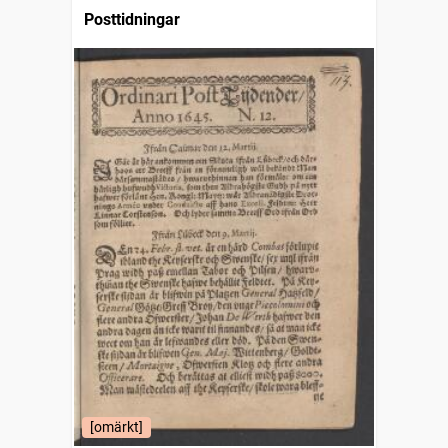
Posttidningar
[omärkt]