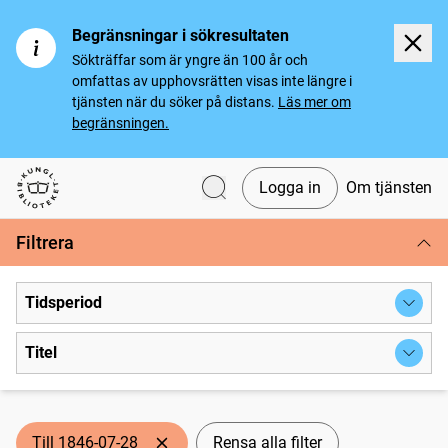
Begränsningar i sökresultaten
Sökträffar som är yngre än 100 år och
omfattas av upphovsrätten visas inte längre i
tjänsten när du söker på distans.
Läs mer om
begränsningen.
Logga in
Om tjänsten
Svenska tidningar
Filtrera
Tidsperiod
Titel
Till 1846-07-28
Rensa alla filter