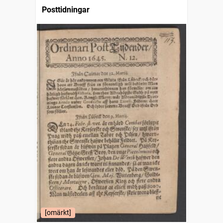
Posttidningar
[omärkt]