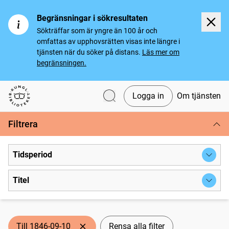
Begränsningar i sökresultaten
Sökträffar som är yngre än 100 år och
omfattas av upphovsrätten visas inte längre i
tjänsten när du söker på distans.
Läs mer om
begränsningen.
Logga in
Om tjänsten
Svenska tidningar
Filtrera
Tidsperiod
Titel
Till 1846-09-10
Rensa alla filter