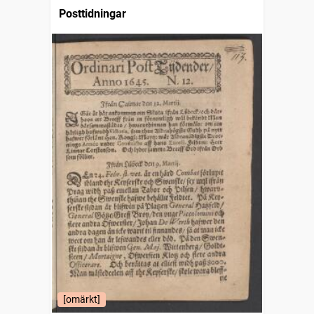
Posttidningar
[omärkt]