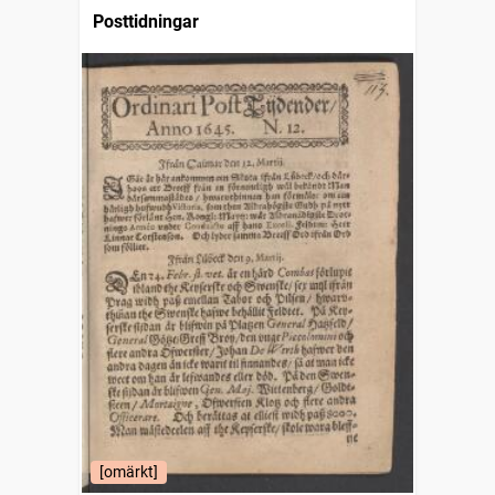
Posttidningar
[omärkt]