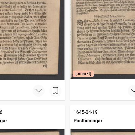
[omärkt]
6
1645-04-19
ngar
Posttidningar