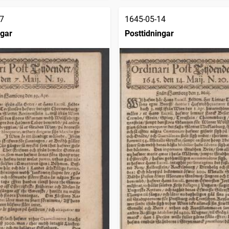
7
1645-05-14
ngar
Posttidningar