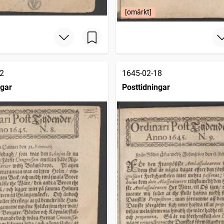
[omärkt]
2
1645-02-18
ngar
Posttidningar