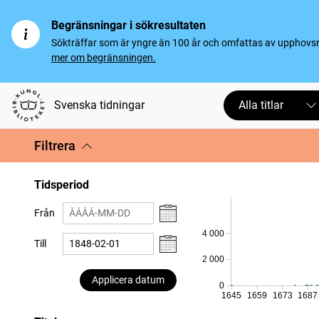
Begränsningar i sökresultaten
Sökträffar som är yngre än 100 år och omfattas av upphovsrät
mer om begränsningen.
Svenska tidningar
Alla titlar
Filtrera
Tidsperiod
Från
4 000
Till
2 000
Applicera datum
0
1645
1659
1673
1687