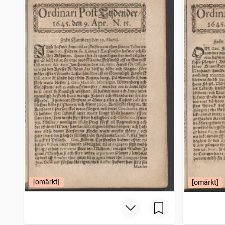
The report of St. Bartholomew
373
träffar
Nya Carlshamns tidning (Karlshamn : 1841)
371
träffar
Wenersborgs weckoblad
370
träffar
Ystads nya tidning
369
träffar
[omärkt]
[omärkt]