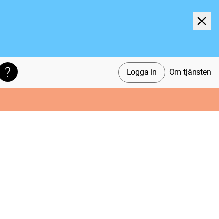
Logga in
Om tjänsten
Söktips