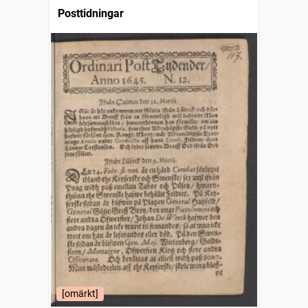
Posttidningar
[omärkt]