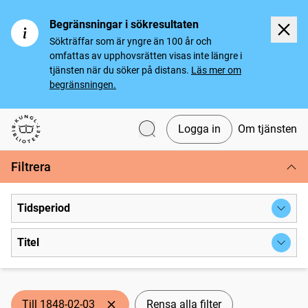
Begränsningar i sökresultaten
Sökträffar som är yngre än 100 år och
omfattas av upphovsrätten visas inte längre i
tjänsten när du söker på distans.
Läs mer om
begränsningen.
Logga in
Om tjänsten
Svenska tidningar
Filtrera
Tidsperiod
Titel
Till 1848-02-03
Rensa alla filter